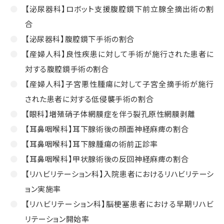
【泌尿器科】ロボット支援腹腔鏡下前立腺全摘出術の割
合
【泌尿器科】腹腔鏡下手術の割合
【産婦人科】良性疾患に対して手術が施行された患者に
対する腹腔鏡手術の割合
【産婦人科】子宮悪性腫瘍に対して子宮全摘手術が施行
された患者に対する低侵襲手術の割合
【眼科】増殖硝子体網膜症を伴う裂孔原性網膜剥離
【耳鼻咽喉科】耳下腺術後の顔面神経麻痺の割合
【耳鼻咽喉科】耳下腺腫瘍の術前正診率
【耳鼻咽喉科】甲状腺術後の反回神経麻痺の割合
【リハビリテーション科】入院患者におけるリハビリテーシ
ョン実施率
【リハビリテーション科】脳梗塞患者における早期リハビ
リテーション開始率