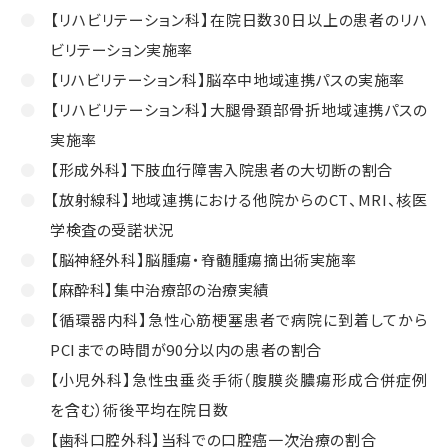
【リハビリテーション科】在院日数30日以上の患者のリハ
ビリテーション実施率
【リハビリテーション科】脳卒中地域連携パスの実施率
【リハビリテーション科】大腿骨頚部骨折地域連携パスの
実施率
【形成外科】下肢血行障害入院患者の大切断の割合
【放射線科】地域連携における他院からのCT、MRI、核医
学検査の受諾状況
【脳神経外科】脳腫瘍・脊髄腫瘍摘出術実施率
【麻酔科】集中治療部の治療実績
【循環器内科】急性心筋梗塞患者で病院に到着してから
PCIまでの時間が90分以内の患者の割合
【小児外科】急性虫垂炎手術（腹膜炎膿瘍形成合併症例
を含む）術後平均在院日数
【歯科口腔外科】当科での口腔癌一次治療の割合