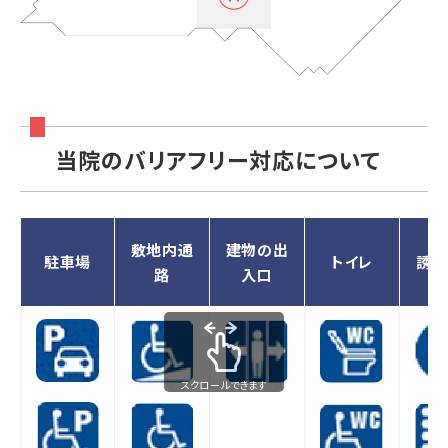
当院のバリアフリー対応について
敷地内通
建物の出
駐車場
トイレ
誘導
路
入口
スクロールできます