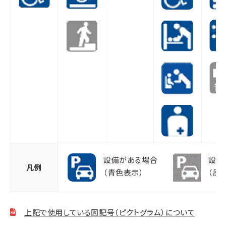
設備がある場合
設備
凡例
（青色表示）
（灰
上記で使用している図記号（ピクトグラム）について