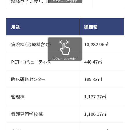
姫路市下手野1丁目12-2
スクロールできます
用途
建面積
病院棟（治療棟含む）
10,282.96㎡
スクロールできます
PET・コミュニティ棟
448.47㎡
臨床研修センター
185.33㎡
管理棟
1,127.27㎡
看護専門学校棟
1,106.17㎡