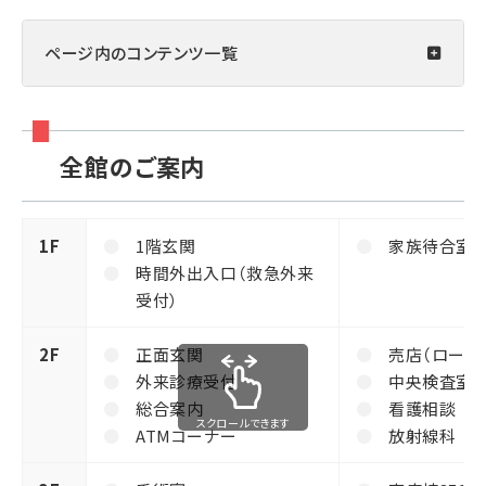
ページ内の
コンテンツ一覧
全館のご案内
1F
1階玄関
家族待合室
時間外出入口（救急外来
受付）
2F
正面玄関
売店（ローソ
外来診療受付
中央検査室
総合案内
看護相談
スクロールできます
ATMコーナー
放射線科