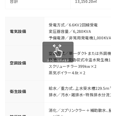
合計
13,150.20㎡
受電方式／6.6KV2回線受電
電気設備
変圧器容量／6,280KVA
予備電源／非常用発電機1,000KVA、蓄電
空調方式／単一ダクトまたは外調機＋
熱源／ガス焚吸収式冷温水発生機1,13
スクロールできます
空調設備
スクリューチラー399kw×2
蒸気ボイラー4.8t×2
給水／重力式、上水受水槽229.5ｍ³、
衛生設備
排水／汚水・雑排水・特殊排水分流方
消化／スプリンクラー＋補助散水、屋外