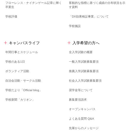
フローレンス・ナイチンゲール記章に輝く
客観的な指標に基づく成績の分布状況を示
卒業生
す資料
学校評価
「DX効果検証事業」について
学校施設
キャンパスライフ
入学希望の方へ
年間行事とスケジュール
全入学試験の概要
学校のある1日
一般入学試験募集要項
ボランティア活動
推薦入学試験募集要項
自治会活動・サークル活動
社会人入学試験募集要項
学校だより「Official blog」
奨学金等について
学校新聞「カリオン」
募集要項請求
オープンキャンパス
よくある質問 Q&A
先輩からのメッセージ