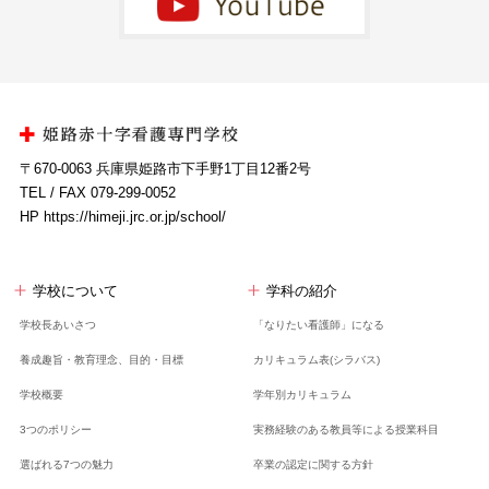
〒670-0063 兵庫県姫路市下手野1丁目12番2号
TEL / FAX 079-299-0052
HP https://himeji.jrc.or.jp/school/
学校について
学科の紹介
学校長あいさつ
「なりたい看護師」になる
養成趣旨・教育理念、
目的・目標
カリキュラム表(シラバス)
学校概要
学年別カリキュラム
3つのポリシー
実務経験のある教員等による授業科目
選ばれる7つの魅力
卒業の認定に関する方針