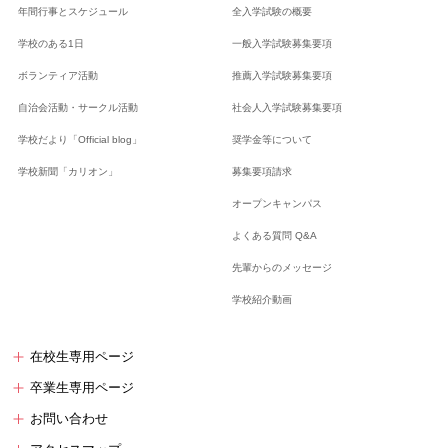
年間行事とスケジュール
全入学試験の概要
学校のある1日
一般入学試験募集要項
ボランティア活動
推薦入学試験募集要項
自治会活動・サークル活動
社会人入学試験募集要項
学校だより「Official blog」
奨学金等について
学校新聞「カリオン」
募集要項請求
オープンキャンパス
よくある質問 Q&A
先輩からのメッセージ
学校紹介動画
在校生専用ページ
卒業生専用ページ
お問い合わせ