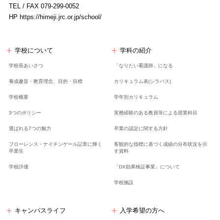
TEL / FAX 079-299-0052
HP https://himeji.jrc.or.jp/school/
学校について
学科の紹介
学校長あいさつ
「なりたい看護師」になる
養成趣旨・教育理念、
目的・目標
カリキュラム表(シラバス)
学校概要
学年別カリキュラム
3つのポリシー
実務経験のある教員等による授業科目
選ばれる7つの魅力
卒業の認定に関する方針
フローレンス・ナイチンゲール記章に輝く
客観的な指標に基づく成績の分布状況を示
卒業生
す資料
学校評価
「DX効果検証事業」について
学校施設
キャンパスライフ
入学希望の方へ