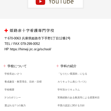
〒670-0063 兵庫県姫路市下手野1丁目12番2号
TEL / FAX 079-299-0052
HP https://himeji.jrc.or.jp/school/
学校について
学科の紹介
学校長あいさつ
「なりたい看護師」になる
養成趣旨・教育理念、
目的・目標
カリキュラム表(シラバス)
学校概要
学年別カリキュラム
3つのポリシー
実務経験のある教員等による授業科目
選ばれる7つの魅力
卒業の認定に関する方針