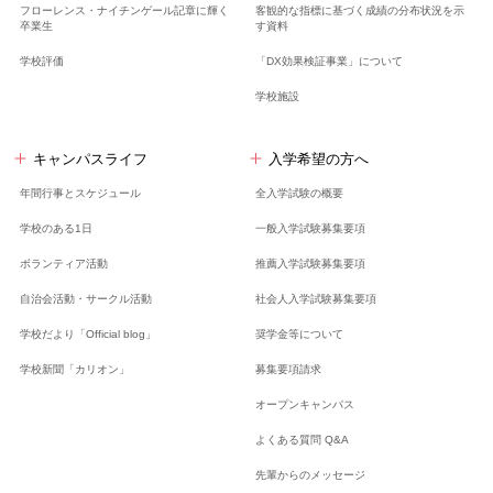
フローレンス・ナイチンゲール記章に輝く
客観的な指標に基づく成績の分布状況を示
卒業生
す資料
学校評価
「DX効果検証事業」について
学校施設
キャンパスライフ
入学希望の方へ
年間行事とスケジュール
全入学試験の概要
学校のある1日
一般入学試験募集要項
ボランティア活動
推薦入学試験募集要項
自治会活動・サークル活動
社会人入学試験募集要項
学校だより「Official blog」
奨学金等について
学校新聞「カリオン」
募集要項請求
オープンキャンパス
よくある質問 Q&A
先輩からのメッセージ