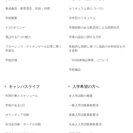
養成趣旨・教育理念、
目的・目標
カリキュラム表(シラバス)
学校概要
学年別カリキュラム
3つのポリシー
実務経験のある教員等による授業科目
選ばれる7つの魅力
卒業の認定に関する方針
フローレンス・ナイチンゲール記章に輝く
客観的な指標に基づく成績の分布状況を示
卒業生
す資料
学校評価
「DX効果検証事業」について
学校施設
キャンパスライフ
入学希望の方へ
年間行事とスケジュール
全入学試験の概要
学校のある1日
一般入学試験募集要項
ボランティア活動
推薦入学試験募集要項
自治会活動・サークル活動
社会人入学試験募集要項