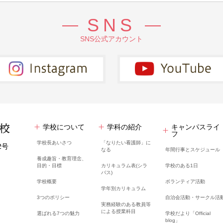
SNS
SNS公式アカウント
学校について
学科の紹介
キャンパスライ
フ
学校長あいさつ
「なりたい看護師」に
2号
なる
年間行事とスケジュール
養成趣旨・教育理念、
目的・目標
カリキュラム表(シラ
学校のある1日
バス)
学校概要
ボランティア活動
学年別カリキュラム
3つのポリシー
自治会活動・サークル活
実務経験のある教員等
による授業科目
選ばれる7つの魅力
学校だより「Official
blog」