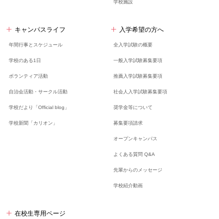
学校施設
キャンパスライフ
入学希望の方へ
年間行事とスケジュール
全入学試験の概要
学校のある1日
一般入学試験募集要項
ボランティア活動
推薦入学試験募集要項
自治会活動・サークル活動
社会人入学試験募集要項
学校だより「Official blog」
奨学金等について
学校新聞「カリオン」
募集要項請求
オープンキャンパス
よくある質問 Q&A
先輩からのメッセージ
学校紹介動画
在校生専用ページ