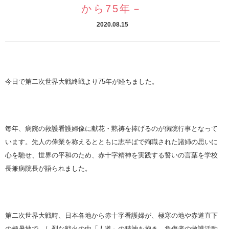
から75年－
2020.08.15
今日で第二次世界大戦終戦より75年が経ちました。
毎年、病院の救護看護婦像に献花・黙祷を捧げるのが病院行事となって
います。先人の偉業を称えるとともに志半ばで殉職された諸姉の思いに
心を馳せ、世界の平和のため、赤十字精神を実践する誓いの言葉を学校
長兼病院長が語られました。
第二次世界大戦時、日本各地から赤十字看護婦が、極寒の地や赤道直下
の極暑地で、し烈な戦火の中「人道」の精神を抱き、負傷者の救護活動