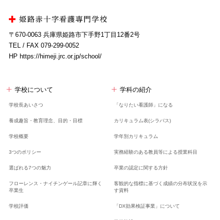
〒670-0063 兵庫県姫路市下手野1丁目12番2号
TEL / FAX 079-299-0052
HP https://himeji.jrc.or.jp/school/
学校について
学科の紹介
学校長あいさつ
「なりたい看護師」になる
養成趣旨・教育理念、
目的・目標
カリキュラム表(シラバス)
学校概要
学年別カリキュラム
3つのポリシー
実務経験のある教員等による授業科目
選ばれる7つの魅力
卒業の認定に関する方針
フローレンス・ナイチンゲール記章に輝く
客観的な指標に基づく成績の分布状況を示
卒業生
す資料
学校評価
「DX効果検証事業」について