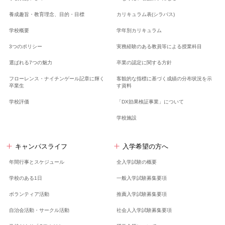
養成趣旨・教育理念、
目的・目標
カリキュラム表(シラバス)
学校概要
学年別カリキュラム
3つのポリシー
実務経験のある教員等による授業科目
選ばれる7つの魅力
卒業の認定に関する方針
フローレンス・ナイチンゲール記章に輝く
客観的な指標に基づく成績の分布状況を示
卒業生
す資料
学校評価
「DX効果検証事業」について
学校施設
キャンパスライフ
入学希望の方へ
年間行事とスケジュール
全入学試験の概要
学校のある1日
一般入学試験募集要項
ボランティア活動
推薦入学試験募集要項
自治会活動・サークル活動
社会人入学試験募集要項