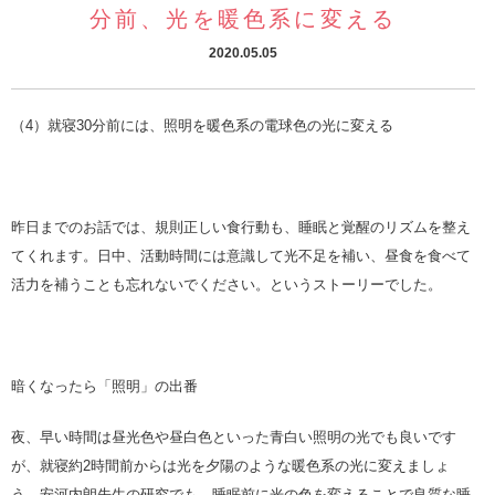
分前、光を暖色系に変える
2020.05.05
（4）就寝30分前には、照明を暖色系の電球色の光に変える
昨日までのお話では、規則正しい食行動も、睡眠と覚醒のリズムを整え
てくれます。日中、活動時間には意識して光不足を補い、昼食を食べて
活力を補うことも忘れないでください。というストーリーでした。
暗くなったら「照明」の出番
夜、早い時間は昼光色や昼白色といった青白い照明の光でも良いです
が、就寝約2時間前からは光を夕陽のような暖色系の光に変えましょ
う。安河内朗先生の研究でも、睡眠前に光の色を変えることで良質な睡