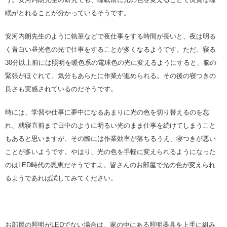
眠がとれることが分かっているそうです。
安河内朗先生のように執筆などで夜仕事をする時間が長いと、夜は明る
く青白い昼光色の光で仕事をすることが多くなるようです。ただ、寝る
30分以上前には照明を暖色系の電球色の光に変えるようにすると、脳の
緊張がほぐれて、気分もあらたに作業が進められる。その後の寝つきの
良さも実感されているのだそうです。
時には、学習や仕事に夢中になるあまりに光の色を切り替えるのを忘
れ、就寝直前まで日中のように明るい光のまま仕事を続けてしまうこと
もあると思いますが、その際には作業効率が落ちるうえ、寝つきが悪い
ことが多いようです。やはり、光の色を手軽に変えられるようになった
のはLED時代の恩恵だそうですよ。皆さんのお部屋で光の色が変えられ
るようであれば試してみてください。
お部屋の照明がLEDでない場合は、家の中にある照明器具を上手に組み