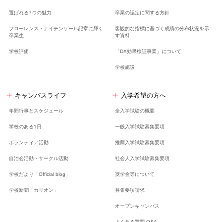
選ばれる7つの魅力
卒業の認定に関する方針
フローレンス・ナイチンゲール記章に輝く
客観的な指標に基づく成績の分布状況を示
卒業生
す資料
学校評価
「DX効果検証事業」について
学校施設
キャンパスライフ
入学希望の方へ
年間行事とスケジュール
全入学試験の概要
学校のある1日
一般入学試験募集要項
ボランティア活動
推薦入学試験募集要項
自治会活動・サークル活動
社会人入学試験募集要項
学校だより「Official blog」
奨学金等について
学校新聞「カリオン」
募集要項請求
オープンキャンパス
よくある質問 Q&A